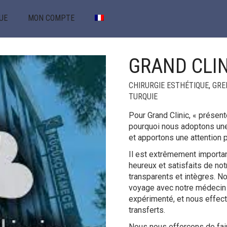
UE
MON COMPTE
GRAND CLIN
CHIRURGIE ESTHÉTIQUE
,
GRE
TURQUIE
Pour Grand Clinic, « présente
pourquoi nous adoptons une
et apportons une attention p
Il est extrêmement importan
heureux et satisfaits de not
transparents et intègres. 
voyage avec notre médecin e
expérimenté, et nous effect
transferts.
Nous nous efforçons de fair