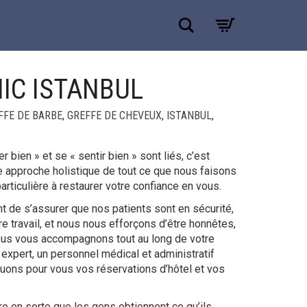
Recherche
IC ISTANBUL
FFE DE BARBE
,
GREFFE DE CHEVEUX
,
ISTANBUL
,
r bien » et se « sentir bien » sont liés, c’est
 approche holistique de tout ce que nous faisons
articulière à restaurer votre confiance en vous.
t de s’assurer que nos patients sont en sécurité,
re travail, et nous nous efforçons d’être honnêtes,
Nous vous accompagnons tout au long de votre
xpert, un personnel médical et administratif
uons pour vous vos réservations d’hôtel et vos
e en sorte que les gens obtiennent ce qu’ils