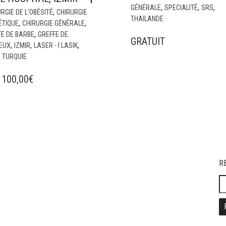
,
,
,
GÉNÉRALE
SPECIALITÉ
SRS
,
RGIE DE L'OBÉSITÉ
CHIRURGIE
THAILANDE
,
,
ÉTIQUE
CHIRURGIE GÉNÉRALE
,
FE DE BARBE
GREFFE DE
GRATUIT
,
,
,
EUX
IZMIR
LASER - I LASIK
,
TURQUIE
:
100,00
€
R