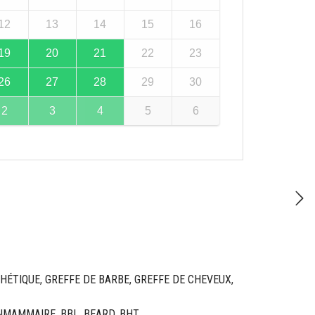
12
13
14
15
16
19
20
21
22
23
26
27
28
29
30
2
3
4
5
6
THÉTIQUE
,
GREFFE DE BARBE
,
GREFFE DE CHEVEUX
,
NMAMMAIRE
,
BBL
,
BEARD
,
BHT
,