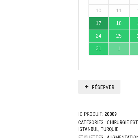
10
11
17
18
24
25
31
1
RÉSERVER
ID PRODUIT:
20009
CATÉGORIES :
CHIRURGIE ES
ISTANBUL
,
TURQUIE
ÉTIQUETTES :
AUGMENTATIO