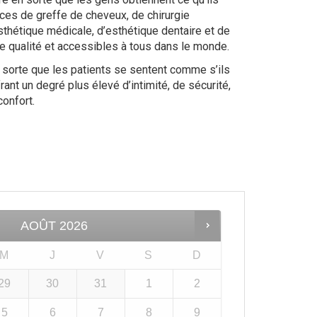
ices de greffe de cheveux, de chirurgie
sthétique médicale, d’esthétique dentaire et de
te qualité et accessibles à tous dans le monde.
sorte que les patients se sentent comme s’ils
frant un degré plus élevé d’intimité, de sécurité,
confort.
AOÛT
2026
M
J
V
S
D
29
30
31
1
2
5
6
7
8
9