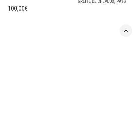
,
GREFFE DE CHEVEUX
PAYS
100,00
€
Tous droits réservés © 2004-2025 Esthetic-Planet
Mentions
legales
Esthetic-planet
|
Europe Dentaire
|
Votre-clinique