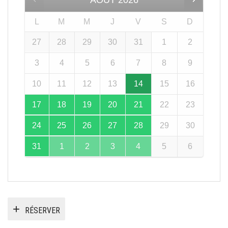
AOÛT
2026
L
M
M
J
V
S
D
27
28
29
30
31
1
2
3
4
5
6
7
8
9
10
11
12
13
14
15
16
17
18
19
20
21
22
23
24
25
26
27
28
29
30
31
1
2
3
4
5
6
RÉSERVER