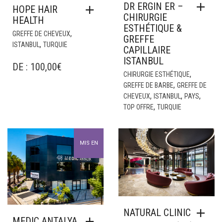
DR ERGIN ER –
HOPE HAIR
CHIRURGIE
HEALTH
ESTHÉTIQUE &
,
GREFFE DE CHEVEUX
GREFFE
,
ISTANBUL
TURQUIE
CAPILLAIRE
ISTANBUL
DE :
100,00
€
,
CHIRURGIE ESTHÉTIQUE
,
GREFFE DE BARBE
GREFFE DE
,
,
,
CHEVEUX
ISTANBUL
PAYS
,
TOP OFFRE
TURQUIE
MIS EN
AVANT
NATURAL CLINIC
MEDIC ANTALYA