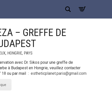
Recherche
EZA – GREFFE DE
+
UDAPEST
EUX
,
HONGRIE
,
PAYS
servation avec Dr. Sikos pour une greffe de
rbe à Budapest en Hongrie, veuillez contacter
7 18
ou par mail :
estheticplanet.paris@gmail.com
nique