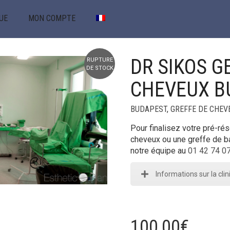
UE
MON COMPTE
DR SIKOS G
RUPTURE
+
DE STOCK
CHEVEUX B
BUDAPEST
,
GREFFE DE CHEV
Pour finalisez votre pré-ré
cheveux ou une greffe de ba
notre équipe au
01 42 74 0
Informations sur la cli
100,00
€