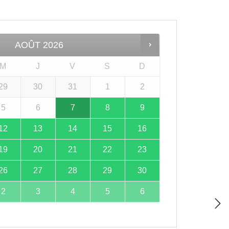
AOÛT
2026
M
J
V
S
D
29
30
31
1
2
5
6
7
8
9
12
13
14
15
16
19
20
21
22
23
26
27
28
29
30
2
3
4
5
6