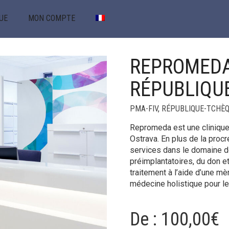
UE
MON COMPTE
REPROMEDA 
RÉPUBLIQU
PMA-FIV
,
RÉPUBLIQUE-TCHÈ
Repromeda est une clinique d
Ostrava. En plus de la proc
services dans le domaine d
préimplantatoires, du don et
traitement à l’aide d’une mè
médecine holistique pour le t
De :
100,00
€