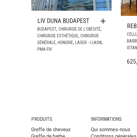
LIV DUNA BUDAPEST
REB
,
,
BUDAPEST
CHIRURGIE DE L'OBÉSITÉ
CELL
,
CHIRURGIE ESTHÉTIQUE
CHIRURGIE
BARB
,
,
,
GÉNÉRALE
HONGRIE
LASER - I LASIK
ISTA
PMA-FIV
625
PRODUITS
INFORMATIONS
Greffe de cheveux
Qui sommes-nous
Greffe de barbe
Conditions générales