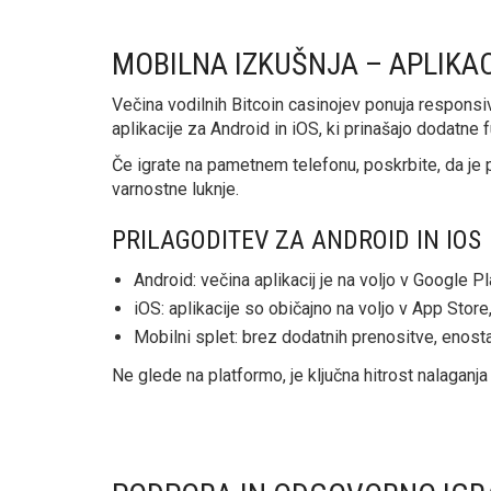
MOBILNA IZKUŠNJA – APLIKAC
Večina vodilnih Bitcoin casinojev ponuja responsiv
aplikacije za Android in iOS, ki prinašajo dodatne 
Če igrate na pametnem telefonu, poskrbite, da je 
varnostne luknje.
PRILAGODITEV ZA ANDROID IN IOS
Android: večina aplikacij je na voljo v Google 
iOS: aplikacije so običajno na voljo v App Sto
Mobilni splet: brez dodatnih prenositve, enosta
Ne glede na platformo, je ključna hitrost nalaganj