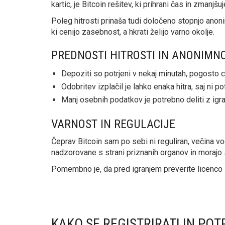
kartic, je Bitcoin rešitev, ki prihrani čas in zmanjšuj
Poleg hitrosti prinaša tudi določeno stopnjo ano
ki cenijo zasebnost, a hkrati želijo varno okolje.
PREDNOSTI HITROSTI IN ANONIMN
Depoziti so potrjeni v nekaj minutah, pogosto 
Odobritev izplačil je lahko enaka hitra, saj ni 
Manj osebnih podatkov je potrebno deliti z igra
VARNOST IN REGULACIJE
Čeprav Bitcoin sam po sebi ni reguliran, večina vo
nadzorovane s strani priznanih organov in morajo s
Pomembno je, da pred igranjem preverite licenco i
KAKO SE REGISTRIRATI IN POT