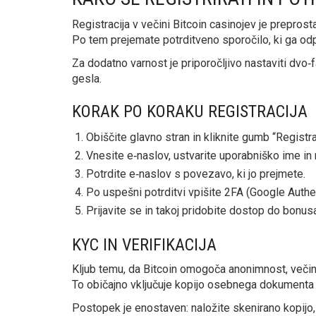
Registracija v večini Bitcoin casinojev je preprost
Po tem prejemate potrditveno sporočilo, ki ga odpr
Za dodatno varnost je priporočljivo nastaviti dvo
gesla.
KORAK PO KORAKU REGISTRACIJA
Obiščite glavno stran in kliknite gumb “Registrac
Vnesite e‑naslov, ustvarite uporabniško ime in
Potrdite e‑naslov s povezavo, ki jo prejmete.
Po uspešni potrditvi vpišite 2FA (Google Authen
Prijavite se in takoj pridobite dostop do bonus
KYC IN VERIFIKACIJA
Kljub temu, da Bitcoin omogoča anonimnost, večin
To običajno vključuje kopijo osebnega dokumenta 
Postopek je enostaven: naložite skenirano kopijo, 