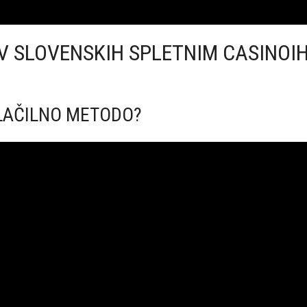
V SLOVENSKIH SPLETNIM CASINOIH
PLAČILNO METODO?