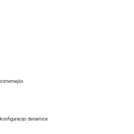
primernejšo.
konfiguracijo denarnice.