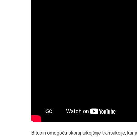
Bitcoin omogoča skoraj takojšnje transakcije, kar j