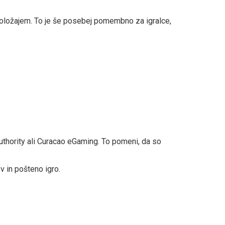
položajem. To je še posebej pomembno za igralce,
Authority ali Curacao eGaming. To pomeni, da so
v in pošteno igro.