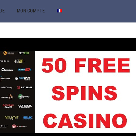
UE
MON COMPTE